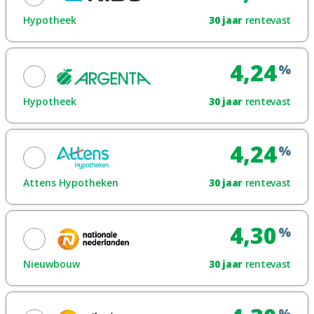
Toon renteblad
Hypotheek
30
jaar
rentevast
Looptijdrente
Maak een afspraak
4,24
%
Toon renteblad
Hypotheek
30
jaar
rentevast
Looptijdrente
Maak een afspraak
4,24
%
Toon renteblad
Attens Hypotheken
30
jaar
rentevast
Maak een afspraak
4,30
%
Toon renteblad
Nieuwbouw
30
jaar
rentevast
Looptijdrente
Maak een afspraak
%