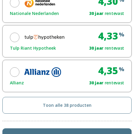
4,30
Toon renteblad
Nationale Nederlanden
30
jaar
rentevast
Looptijdrente
Maak een afspraak
4,33
%
Toon renteblad
Tulp Riant Hypotheek
30
jaar
rentevast
Looptijdrente
Maak een afspraak
4,35
%
Toon renteblad
Allianz
30
jaar
rentevast
Looptijdrente
Maak een afspraak
Toon alle 38 producten
Toon renteblad
Looptijdrente