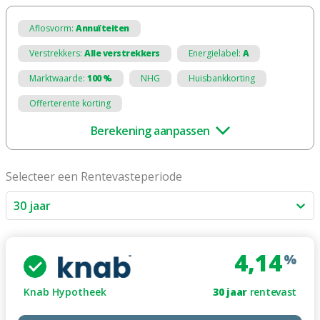
Aflosvorm:
Annuïteiten
Verstrekkers:
Alle verstrekkers
Energielabel:
A
Marktwaarde:
100 %
NHG
Huisbankkorting
Offerterente korting
Berekening aanpassen
Selecteer een Rentevasteperiode
30 jaar
4,14
%
Knab Hypotheek
30
jaar
rentevast