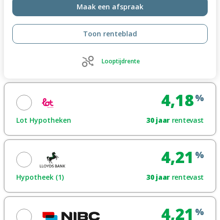
Maak een afspraak
Toon renteblad
Looptijdrente
4,18
%
Lot Hypotheken
30
jaar
rentevast
Maak een afspraak
4,21
%
Toon renteblad
Hypotheek (1)
30
jaar
rentevast
Looptijdrente
Maak een afspraak
4,21
%